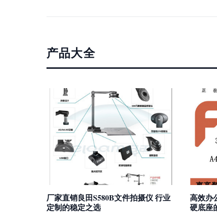
产品大全
厂家直销良田S580B文件拍摄仪 行业
高效办公
定制的稳定之选
硬底座