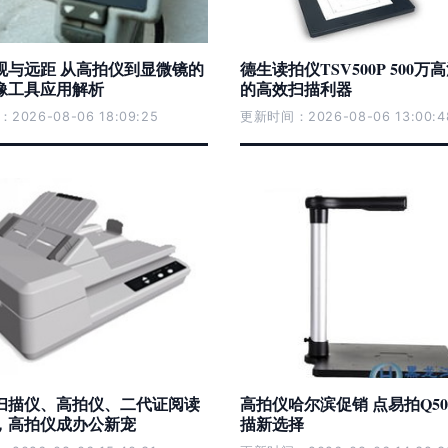
观与远距 从高拍仪到显微镜的
德生读拍仪TSV500P 500万
像工具应用解析
的高效扫描利器
026-08-06 18:09:25
更新时间：2026-08-06 13:00:4
扫描仪、高拍仪、二代证阅读
高拍仪哈尔滨促销 点易拍Q5
，高拍仪成办公新宠
描新选择