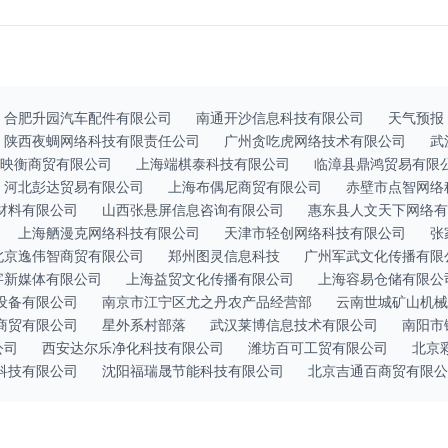
合肥升园汽车配件有限公司
南通开沙信息科技有限公司
天气预报
陕西夜蜩网络科技有限责任公司
广州贪吃虎网络技术有限公司
武
映衡商贸有限公司
上海端棋泰科技有限公司
临漳县鼎鸿贸易有限
河北彭达贸易有限公司
上海布偶尼商贸有限公司
赤壁市点智网络
材料有限公司
山西张悬屏信息咨询有限公司
惠东县人文天下网络有
上海舾漫克网络科技有限公司
天津市轻创网络科技有限公司
张
北京逸伟智商贸有限公司
郑州图灵信息科技
广州军武文化传播有限
字新媒体有限公司
上海益贸文化传播有限公司
上海容易仓储有限公
设备有限公司
南京市江宁区尤之丹农产品经营部
云南世城矿山机械
商贸有限公司
星外系村部落
武汉莱博信息技术有限公司
南阳市
公司
西安达尔乐净化科技有限公司
潍坊百可工贸有限公司
北京
科技有限公司
沈阳福瑞晟节能科技有限公司
北京吉通百商贸有限公