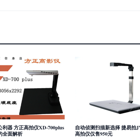
利器 方正高拍仪XD-700plus
自动侦测扫描新选择 捷易拍JYP
的全面解析
高拍仪仅售950元